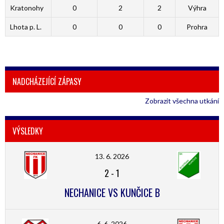
Kratonohy
0
2
2
Výhra
Lhota p. L.
0
0
0
Prohra
NADCHÁZEJÍCÍ ZÁPASY
Zobrazit všechna utkání
VÝSLEDKY
13. 6. 2026
2
-
1
NECHANICE VS KUNČICE B
6. 6. 2026