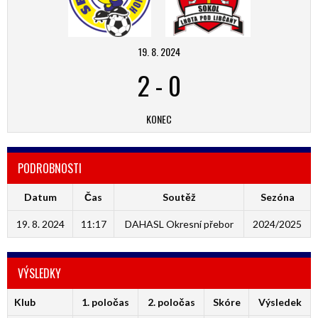
19. 8. 2024
2
-
0
KONEC
PODROBNOSTI
Datum
Čas
Soutěž
Sezóna
19. 8. 2024
11:17
DAHASL Okresní přebor
2024/2025
VÝSLEDKY
Klub
1. poločas
2. poločas
Skóre
Výsledek