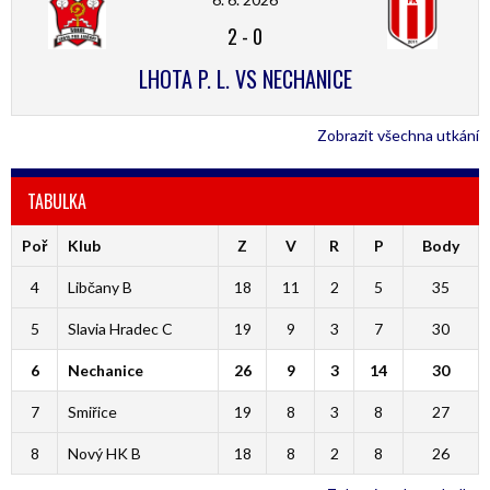
2
-
0
LHOTA P. L. VS NECHANICE
Zobrazit všechna utkání
TABULKA
Poř
Klub
Z
V
R
P
Body
4
Libčany B
18
11
2
5
35
5
Slavia Hradec C
19
9
3
7
30
6
Nechanice
26
9
3
14
30
7
Smiřice
19
8
3
8
27
8
Nový HK B
18
8
2
8
26