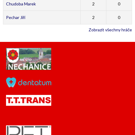
Chudoba Marek
2
0
Pechar Jiří
2
0
Zobrazit všechny hráče