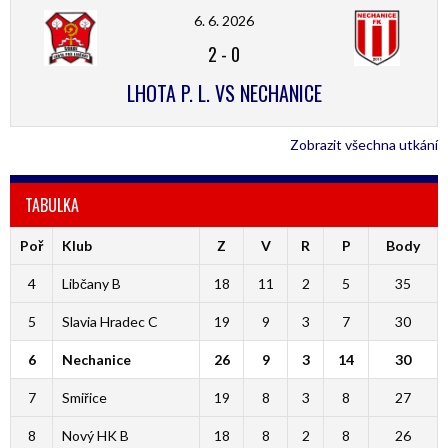
6. 6. 2026
2
-
0
LHOTA P. L. VS NECHANICE
Zobrazit všechna utkání
TABULKA
Poř
Klub
Z
V
R
P
Body
4
Libčany B
18
11
2
5
35
5
Slavia Hradec C
19
9
3
7
30
6
Nechanice
26
9
3
14
30
7
Smiřice
19
8
3
8
27
8
Nový HK B
18
8
2
8
26