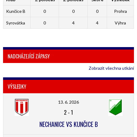
Kunčice B
0
0
0
Prohra
Syrovátka
0
4
4
Výhra
NADCHÁZEJÍCÍ ZÁPASY
Zobrazit všechna utkání
VÝSLEDKY
13. 6. 2026
2
-
1
NECHANICE VS KUNČICE B