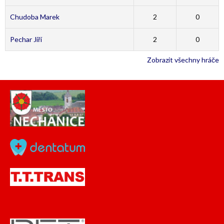
Chudoba Marek
2
0
Pechar Jiří
2
0
Zobrazit všechny hráče