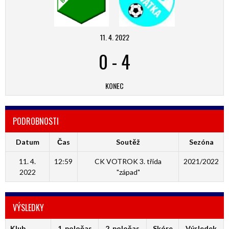
11. 4. 2022
0
-
4
KONEC
PODROBNOSTI
Datum
Čas
Soutěž
Sezóna
11. 4.
12:59
CK VOTROK 3. třída
2021/2022
2022
"západ"
VÝSLEDKY
Klub
1. poločas
2. poločas
Skóre
Výsledek