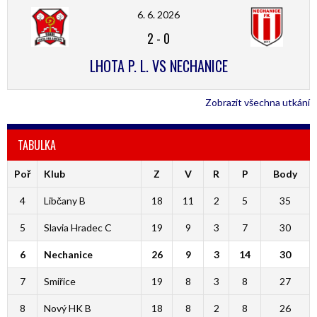
6. 6. 2026
2
-
0
LHOTA P. L. VS NECHANICE
Zobrazit všechna utkání
TABULKA
Poř
Klub
Z
V
R
P
Body
4
Libčany B
18
11
2
5
35
5
Slavia Hradec C
19
9
3
7
30
6
Nechanice
26
9
3
14
30
7
Smiřice
19
8
3
8
27
8
Nový HK B
18
8
2
8
26