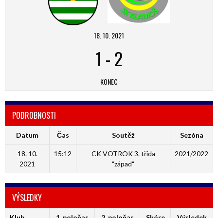
18. 10. 2021
1
-
2
KONEC
PODROBNOSTI
Datum
Čas
Soutěž
Sezóna
18. 10.
15:12
CK VOTROK 3. třída
2021/2022
2021
"západ"
VÝSLEDKY
Klub
1. poločas
2. poločas
Skóre
Výsledek