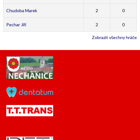
Chudoba Marek
2
0
Pechar Jiří
2
0
Zobrazit všechny hráče