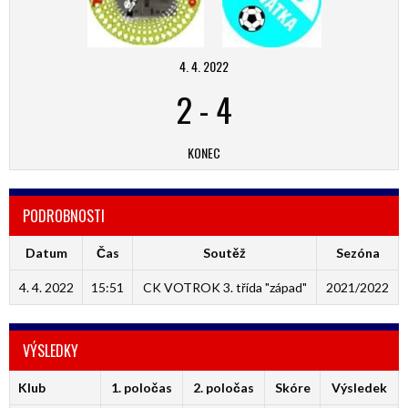
4. 4. 2022
2
-
4
KONEC
PODROBNOSTI
Datum
Čas
Soutěž
Sezóna
4. 4. 2022
15:51
CK VOTROK 3. třída "západ"
2021/2022
VÝSLEDKY
Klub
1. poločas
2. poločas
Skóre
Výsledek