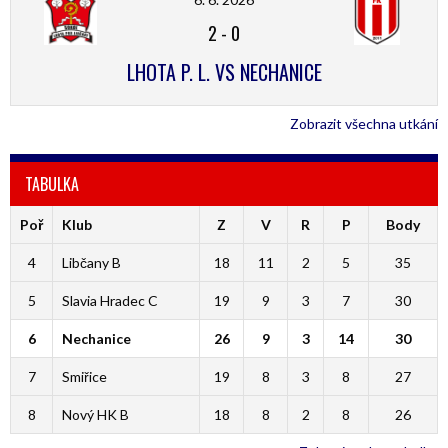
2
-
0
LHOTA P. L. VS NECHANICE
Zobrazit všechna utkání
TABULKA
Poř
Klub
Z
V
R
P
Body
4
Libčany B
18
11
2
5
35
5
Slavia Hradec C
19
9
3
7
30
6
Nechanice
26
9
3
14
30
7
Smiřice
19
8
3
8
27
8
Nový HK B
18
8
2
8
26