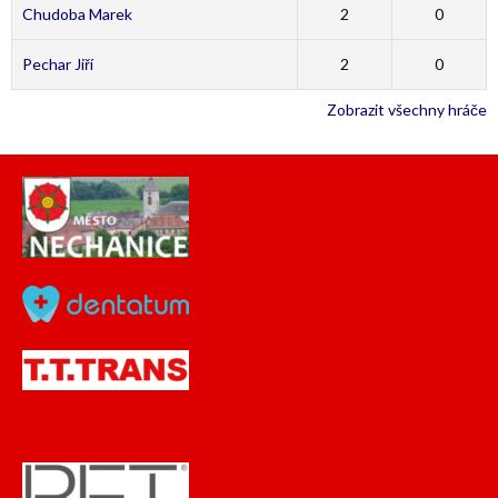
Chudoba Marek
2
0
Pechar Jiří
2
0
Zobrazit všechny hráče