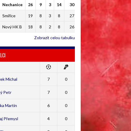
Nechanice
26
9
3
14
30
Smiřice
19
8
3
8
27
Nový HK B
18
8
2
8
26
Zobrazit celou tabulku
LCI
ek Michal
7
0
ý Petr
7
0
ka Martin
6
0
aj Přemysl
4
0