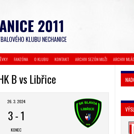
ANICE 2011
BALOVÉHO KLUBU NECHANICE
PĚVKY
FANZÓNA
O KLUBU
KONTAKT
ARCHIV SEZÓN MUŽI
ARCHIV MLÁ
HK B vs Libřice
NAD
26. 3. 2024
VÝS
3
-
1
KONEC