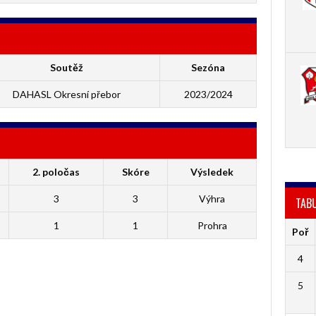
Soutěž
Sezóna
DAHASL Okresní přebor
2023/2024
2. poločas
Skóre
Výsledek
3
3
Výhra
TAB
1
1
Prohra
Poř
4
5