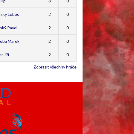
ilip
3
0
nský Luboš
2
0
ský Pavel
2
0
oba Marek
2
0
r Jiří
2
0
Zobrazit všechny hráče