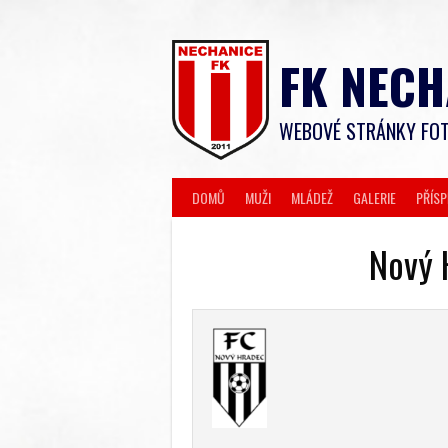
Skip
to
content
FK NECH
WEBOVÉ STRÁNKY FOT
DOMŮ
MUŽI
MLÁDEŽ
GALERIE
PŘÍS
Nový 