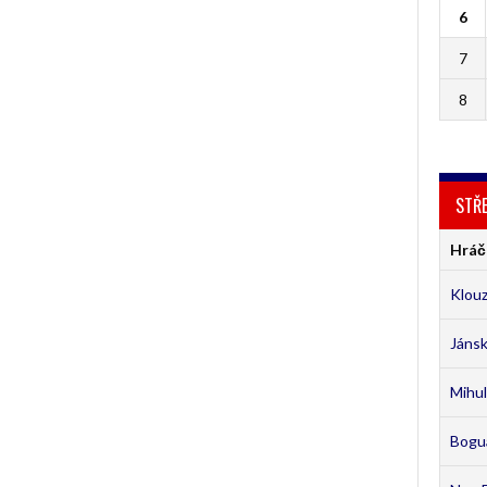
6
7
8
STŘE
Hráč
Klouz
Jánsk
Mihul
Bogu