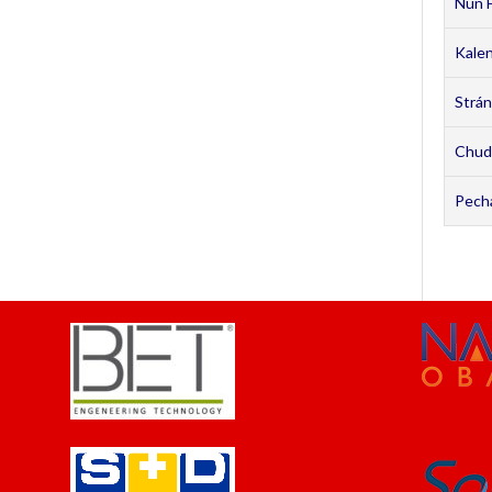
Nun F
Kale
Strán
Chud
Pecha