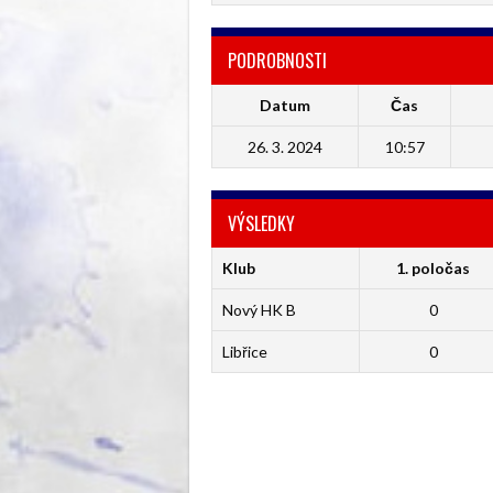
PODROBNOSTI
Datum
Čas
26. 3. 2024
10:57
VÝSLEDKY
Klub
1. poločas
Nový HK B
0
Libřice
0