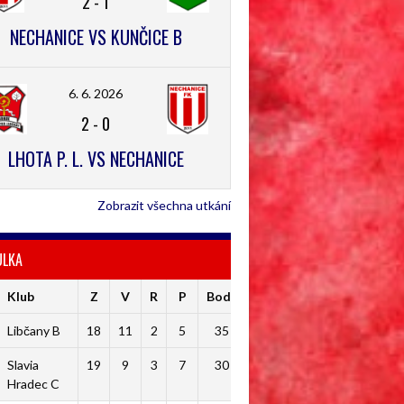
2
-
1
NECHANICE VS KUNČICE B
6. 6. 2026
2
-
0
LHOTA P. L. VS NECHANICE
Zobrazit všechna utkání
ULKA
Klub
Z
V
R
P
Body
Libčany B
18
11
2
5
35
Slavia
19
9
3
7
30
Hradec C