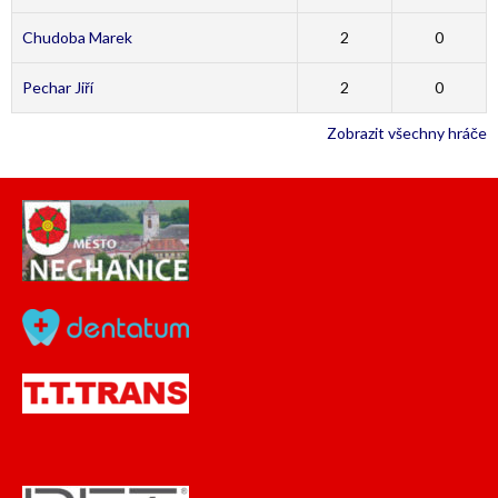
Chudoba Marek
2
0
Pechar Jiří
2
0
Zobrazit všechny hráče