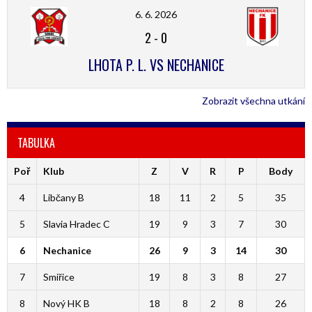
6. 6. 2026
2
-
0
LHOTA P. L. VS NECHANICE
Zobrazit všechna utkání
TABULKA
Poř
Klub
Z
V
R
P
Body
4
Libčany B
18
11
2
5
35
5
Slavia Hradec C
19
9
3
7
30
6
Nechanice
26
9
3
14
30
7
Smiřice
19
8
3
8
27
8
Nový HK B
18
8
2
8
26