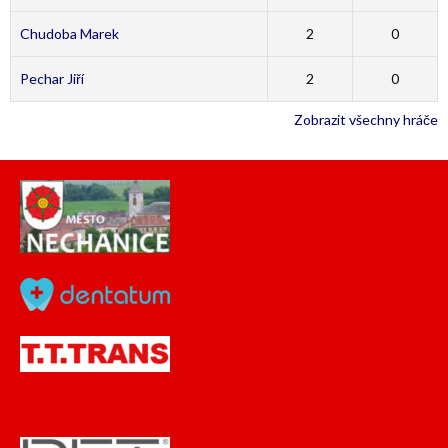
Chudoba Marek
2
0
Pechar Jiří
2
0
Zobrazit všechny hráče