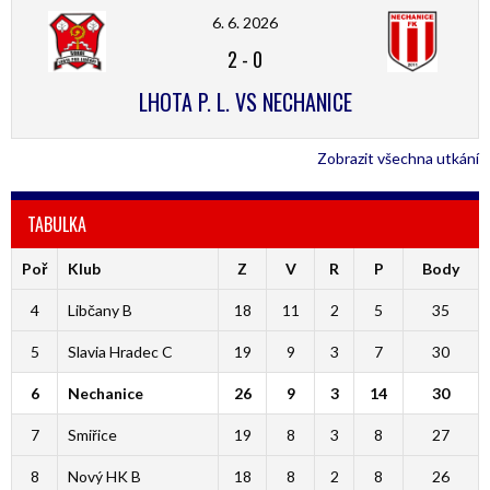
6. 6. 2026
2
-
0
LHOTA P. L. VS NECHANICE
Zobrazit všechna utkání
TABULKA
Poř
Klub
Z
V
R
P
Body
4
Libčany B
18
11
2
5
35
5
Slavia Hradec C
19
9
3
7
30
6
Nechanice
26
9
3
14
30
7
Smiřice
19
8
3
8
27
8
Nový HK B
18
8
2
8
26