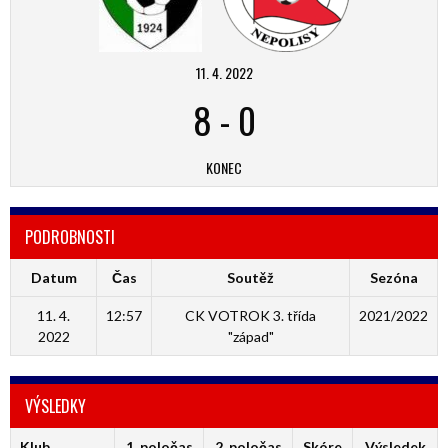
11. 4. 2022
8
-
0
KONEC
PODROBNOSTI
Datum
Čas
Soutěž
Sezóna
11. 4.
12:57
CK VOTROK 3. třída
2021/2022
2022
"západ"
VÝSLEDKY
Klub
1. poločas
2. poločas
Skóre
Výsledek