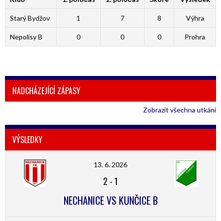
Starý Bydžov
1
7
8
Výhra
Nepolisy B
0
0
0
Prohra
NADCHÁZEJÍCÍ ZÁPASY
Zobrazit všechna utkání
VÝSLEDKY
13. 6. 2026
2
-
1
NECHANICE VS KUNČICE B