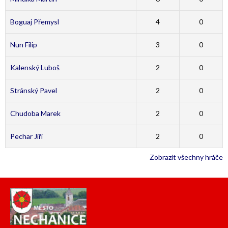
Boguaj Přemysl
4
0
Nun Filip
3
0
Kalenský Luboš
2
0
Stránský Pavel
2
0
Chudoba Marek
2
0
Pechar Jiří
2
0
Zobrazit všechny hráče