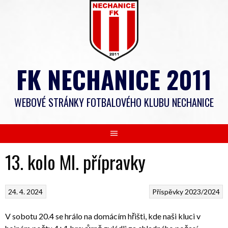
Skip
to
content
FK NECHANICE 2011
WEBOVÉ STRÁNKY FOTBALOVÉHO KLUBU NECHANICE
13. kolo Ml. přípravky
24. 4. 2024
Příspěvky 2023/2024
V sobotu 20.4 se hrálo na domácím hřišti, kde naši kluci v