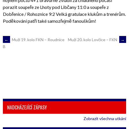
hojném počtu 4+1 bravůrně zvládli za chladného počasí
porazit soupeře ze Lhoty pod Libčany 11:0 a soupeře z
Dobřenice / Rohoznice 9:2 Velká gratulace klukům a trenérům.
Poděkování patří také samozřejmě fanouškům!
POST
←
Muži 19. kolo FKN – Roudnice
Muži 20. kolo Lovčice – FKN
→
B
NAVIGATION
NADCHÁZEJÍCÍ ZÁPASY
Zobrazit všechna utkání