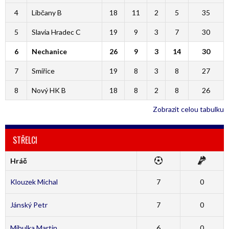
4
Libčany B
18
11
2
5
35
5
Slavia Hradec C
19
9
3
7
30
6
Nechanice
26
9
3
14
30
7
Smiřice
19
8
3
8
27
8
Nový HK B
18
8
2
8
26
Zobrazit celou tabulku
STŘELCI
Hráč
Klouzek Michal
7
0
Jánský Petr
7
0
Mihulka Martin
6
0