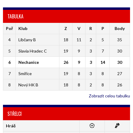
TABULKA
Poř
Klub
Z
V
R
P
Body
4
Libčany B
18
11
2
5
35
5
Slavia Hradec C
19
9
3
7
30
6
Nechanice
26
9
3
14
30
7
Smiřice
19
8
3
8
27
8
Nový HK B
18
8
2
8
26
Zobrazit celou tabulku
STŘELCI
Hráč