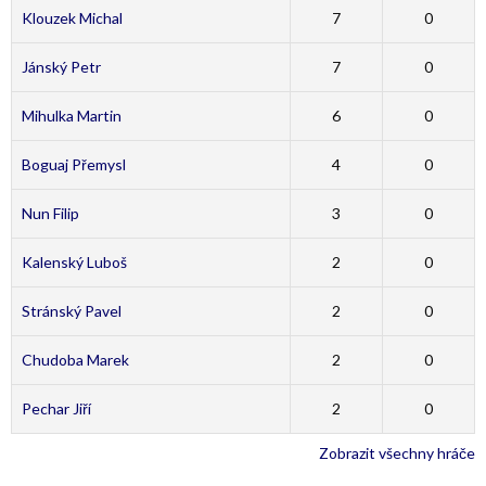
Klouzek Michal
7
0
Jánský Petr
7
0
Mihulka Martin
6
0
Boguaj Přemysl
4
0
Nun Filip
3
0
Kalenský Luboš
2
0
Stránský Pavel
2
0
Chudoba Marek
2
0
Pechar Jiří
2
0
Zobrazit všechny hráče