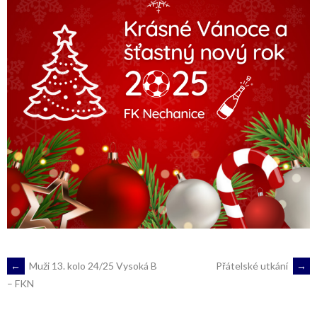
POST
←
Muži 13. kolo 24/25 Vysoká B
Přátelské utkání
→
– FKN
NAVIGATION