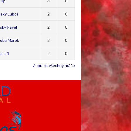
ilip
3
0
nský Luboš
2
0
ský Pavel
2
0
oba Marek
2
0
r Jiří
2
0
Zobrazit všechny hráče