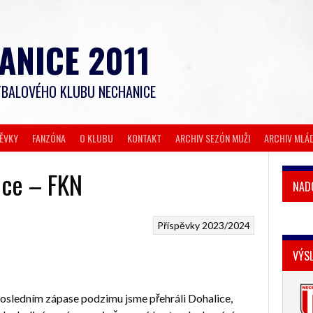
ANICE 2011
BALOVÉHO KLUBU NECHANICE
PĚVKY
FANZÓNA
O KLUBU
KONTAKT
ARCHIV SEZÓN MUŽI
ARCHIV MLÁ
ice – FKN
NAD
Příspěvky 2023/2024
VÝS
posledním zápase podzimu jsme přehráli Dohalice,