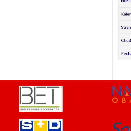
Nun F
Kale
Strán
Chud
Pecha