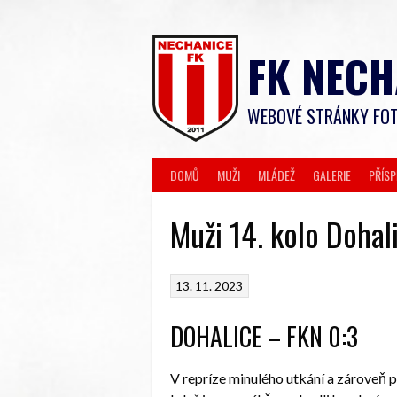
Skip
to
content
FK NECH
WEBOVÉ STRÁNKY FOT
DOMŮ
MUŽI
MLÁDEŽ
GALERIE
PŘÍS
Muži 14. kolo Dohal
13. 11. 2023
DOHALICE – FKN 0:3
V repríze minulého utkání a zároveň 