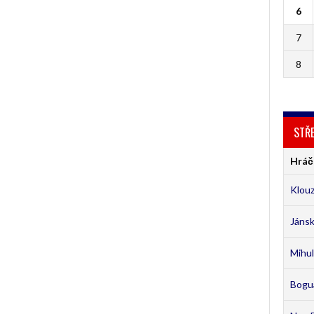
6
7
8
STŘE
Hráč
Klouz
Jánsk
Mihul
Bogu