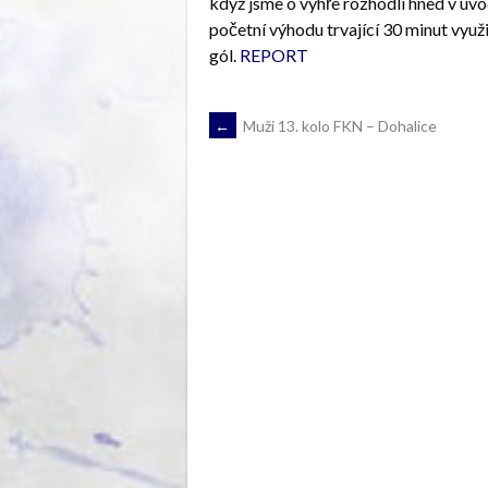
když jsme o výhře rozhodli hned v úv
početní výhodu trvající 30 minut využi
gól.
REPORT
POST
←
Muži 13. kolo FKN – Dohalice
NAVIGATION