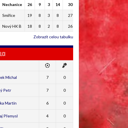
Nechanice
26
9
3
14
30
Smiřice
19
8
3
8
27
Nový HK B
18
8
2
8
26
Zobrazit celou tabulku
LCI
ek Michal
7
0
ý Petr
7
0
ka Martin
6
0
aj Přemysl
4
0