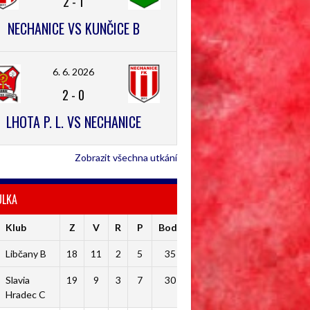
2
-
1
NECHANICE VS KUNČICE B
6. 6. 2026
2
-
0
LHOTA P. L. VS NECHANICE
Zobrazit všechna utkání
ULKA
Klub
Z
V
R
P
Body
Libčany B
18
11
2
5
35
Slavia
19
9
3
7
30
Hradec C