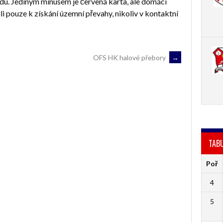
odu. Jediným mínusem je červená karta, ale domácí
li pouze k získání územní převahy, nikoliv v kontaktní
OFS HK halové přebory
→
TAB
Poř
4
5